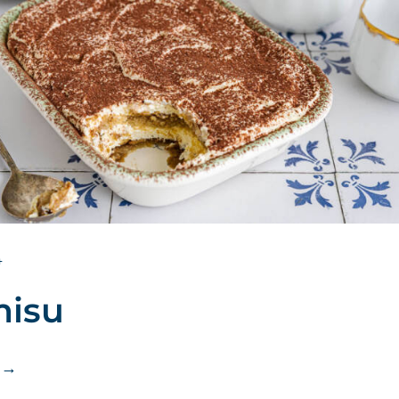
4
misu
→