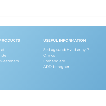
PRODUCTS
USEFUL INFORMATION
Let
Sød og sund: Hvad er nyt?
nde
Om os
Sweeteners
Forhandlere
ADD-beregner