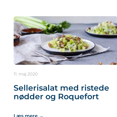
11. maj 2020
Sellerisalat med ristede
nødder og Roquefort
Læs mere
→