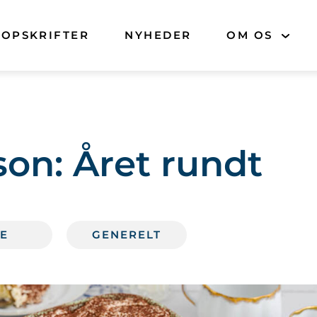
OPSKRIFTER
NYHEDER
OM OS
son:
Året rundt
LE
GENERELT