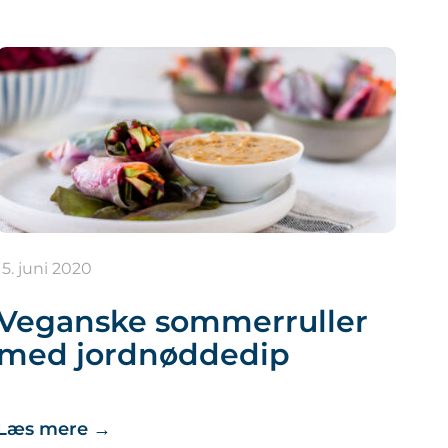
15. juni 2020
Veganske sommerruller
med jordnøddedip
Læs mere
→