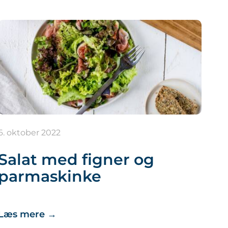
6. oktober 2022
Salat med figner og
parmaskinke
Læs mere
→