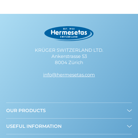
KRÜGER SWITZERLAND LTD.
Ankerstrasse 53
8004 Zürich
info@hermesetas.com
OUR PRODUCTS
Drys-Let
USEFUL INFORMATION
Flydende
Mini Sweeteners
Sød og sund: Hvad er nyt?