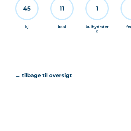
45
11
1
kj
kcal
kulhydrater
fe
g
← tilbage til oversigt