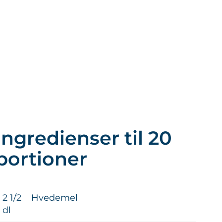
Ingredienser til 20
portioner
2 1/2
Hvedemel
dl