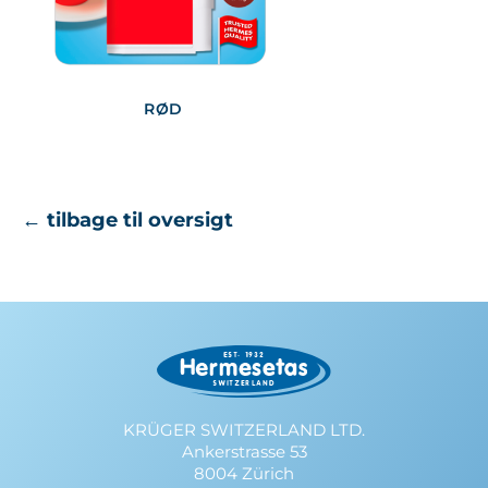
RØD
← tilbage til oversigt
KRÜGER SWITZERLAND LTD.
Ankerstrasse 53
8004 Zürich