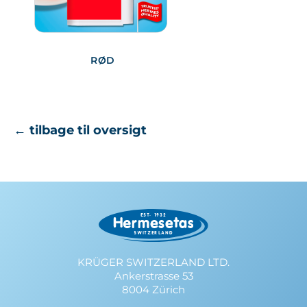
RØD
← tilbage til oversigt
KRÜGER SWITZERLAND LTD.
Ankerstrasse 53
8004 Zürich