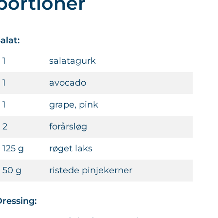
portioner
alat:
1
salatagurk
1
avocado
1
grape, pink
2
forårsløg
125 g
røget laks
50 g
ristede pinjekerner
ressing: