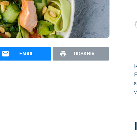
EMAIL
UDSKRIV
K
F
s