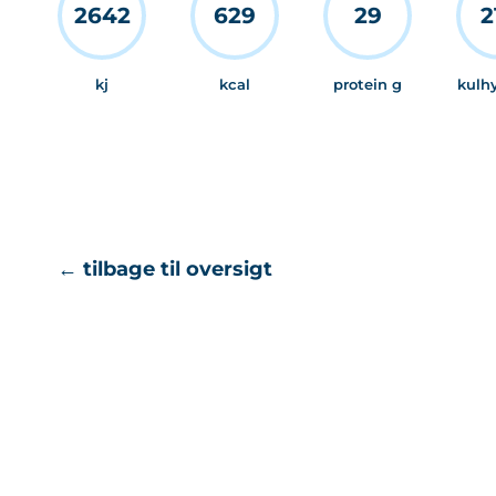
2642
629
29
2
kj
kcal
protein g
kulh
← tilbage til oversigt