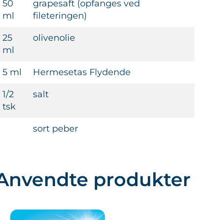
50
grapesaft (opfanges ved
ml
fileteringen)
25
olivenolie
ml
5 ml
Hermesetas Flydende
1/2
salt
tsk
sort peber
Anvendte produkter