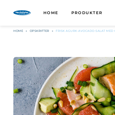
HOME
PRODUKTER
HOME
»
OPSKRIFTER
»
FRISK AGURK-AVOCADO-SALAT MED 