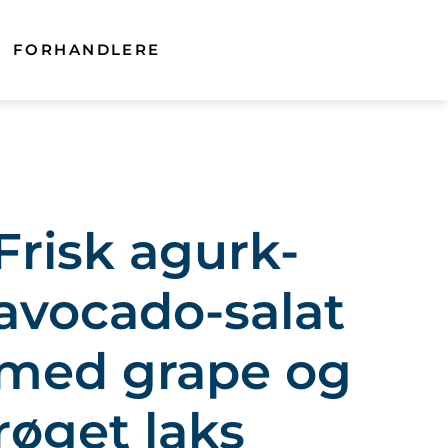
FORHANDLERE
Frisk agurk-
avocado-salat
med grape og
røget laks