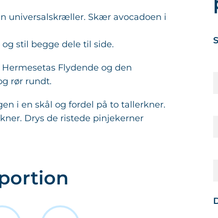
n universalskræller. Skær avocadoen i
S
og stil begge dele til side.
kl. Hermesetas Flydende og den
og rør rundt.
n i en skål og fordel på to tallerkner.
rkner. Drys de ristede pinjekerner
portion
D