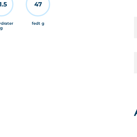
1.5
47
ydrater
fedt g
g