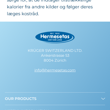
sørge for, at de indtager tilstrækkelige
kalorier fra andre kilder og følger deres
læges kostråd.
KRÜGER SWITZERLAND LTD.
Ankerstrasse 53
8004 Zürich
info@hermesetas.com
OUR PRODUCTS
Drys-Let